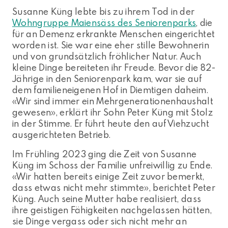
Susanne Küng lebte bis zu ihrem Tod in der
Wohngruppe Maiensäss des Seniorenparks
, die
für an Demenz erkrankte Menschen eingerichtet
worden ist. Sie war eine eher stille Bewohnerin
und von grundsätzlich fröhlicher Natur. Auch
kleine Dinge bereiteten ihr Freude. Bevor die 82-
Jährige in den Seniorenpark kam, war sie auf
dem familieneigenen Hof in Diemtigen daheim.
«Wir sind immer ein Mehrgenerationenhaushalt
gewesen», erklärt ihr Sohn Peter Küng mit Stolz
in der Stimme. Er führt heute den auf Viehzucht
ausgerichteten Betrieb.
Im Frühling 2023 ging die Zeit von Susanne
Küng im Schoss der Familie unfreiwillig zu Ende.
«Wir hatten bereits einige Zeit zuvor bemerkt,
dass etwas nicht mehr stimmte», berichtet Peter
Küng. Auch seine Mutter habe realisiert, dass
ihre geistigen Fähigkeiten nachgelassen hätten,
sie Dinge vergass oder sich nicht mehr an