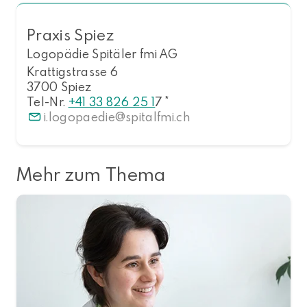
Praxis Spiez
Logopädie Spitäler fmi AG
Krattigstrasse 6
3700 Spiez
Tel-Nr.
+41 33 826 25 1
7 *
i.logopaedie
spitalfmi.ch
Mehr zum Thema