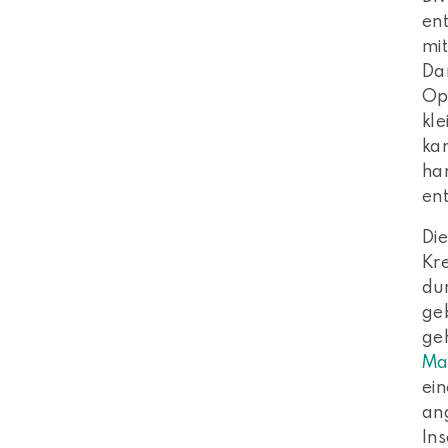
ent
mi
Da
Ope
kle
kan
han
en
Di
Kr
du
geb
geh
Ma
ein
an
Ins