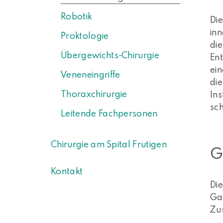
Robotik
Di
inn
Proktologie
die
Übergewichts-Chirurgie
En
ei
Veneneingriffe
die
Thoraxchirurgie
Ins
sc
Leitende Fachpersonen
Chirurgie am Spital Frutigen
G
Kontakt
Die
Gal
Zus