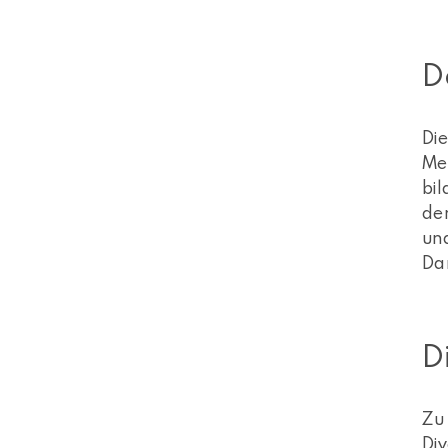
D
Die
Me
bi
de
un
Da
D
Zu
Div