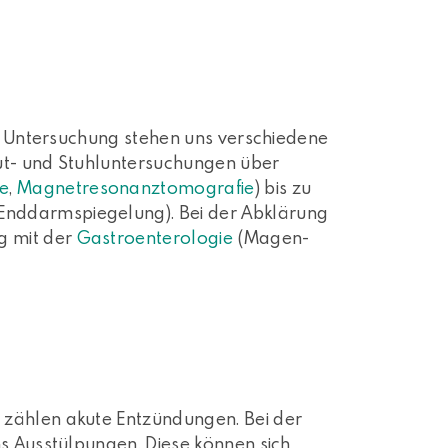
ne Untersuchung stehen uns verschiedene
ut- und Stuhluntersuchungen über
e
,
Magnetresonanztomografie
) bis zu
Enddarmspiegelung). Bei der Abklärung
g mit der
Gastroenterologie
(Magen-
 zählen akute Entzündungen. Bei der
ms Ausstülpungen. Diese können sich