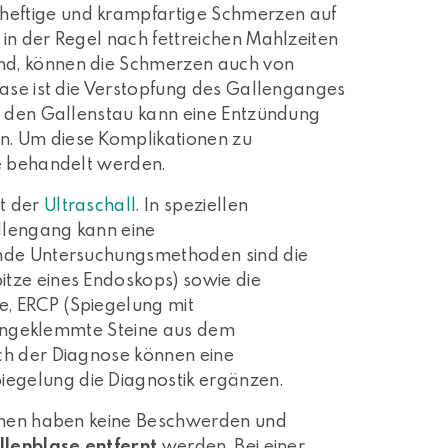
e heftige und krampfartige Schmerzen auf
in der Regel nach fettreichen Mahlzeiten
nd, können die Schmerzen auch von
lase ist die Verstopfung des Gallenganges
ch den Gallenstau kann eine Entzündung
n. Um diese Komplikationen zu
ne behandelt werden.
st der
Ultraschall
. In speziellen
allengang kann eine
zende Untersuchungsmethoden sind die
tze eines Endoskops) sowie die
, ERCP (Spiegelung mit
 eingeklemmte Steine aus dem
ch der Diagnose können eine
egelung die Diagnostik ergänzen.
einen haben keine Beschwerden und
llenblase entfernt
werden. Bei einer