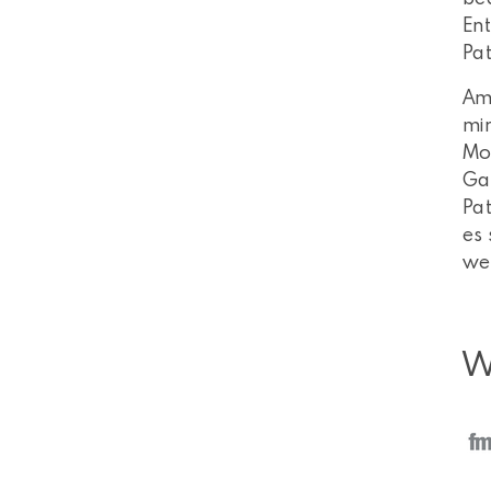
Ent
Pat
Am 
min
Mon
Gal
Pat
es 
wer
W