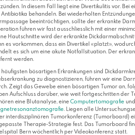
zünden. In diesem Fall liegt eine Divertikulitis vor. Bei
t Antibiotika behandeln. Bei wiederholten Entzündun
rmpassage beeinträchtigen, sollte der erkrankte Darm
ration führen wir fast ausschliesslich mit einer mini
ine Hautschnitte wird der erkrankte Dickdarmabschnitt
n es vorkommen, dass ein Divertikel «platzt», wodurch 
delt es sich um eine akute Notfallsituation. Der erk
tfernt werden.
e häufigsten bösartigen Erkrankungen sind Dickdarmk
ebserkrankung zu diagnostizieren, führen wir eine D
rch. Zeigt das Gewebe einen bösartigen Tumor an, fo
en Aufschluss darüber, wie weit fortgeschritten der 
ören eine Blutanalyse, eine
Computertomografie
und
gnetresonanztomografie
. Liegen alle Untersuchungse
er interdisziplinären Tumorkonferenz (Tumorboard) ein
gepasste Therapie-Strategie fest. Das Tumorboard fi
elspital Bern wöchentlich per Videokonferenz statt.