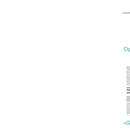
Op
«G