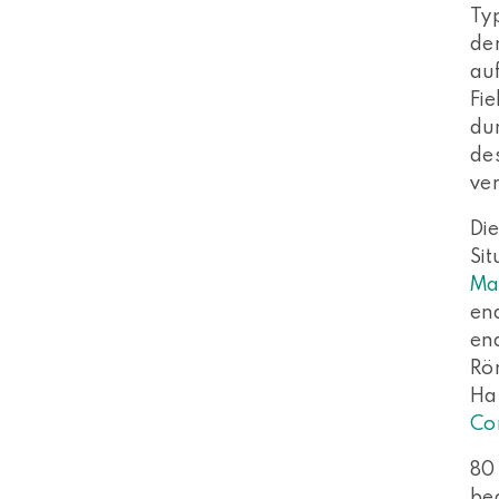
Ty
der
au
Fie
dur
de
ver
Di
Sit
Ma
en
en
Rön
Ha
Co
80
bed