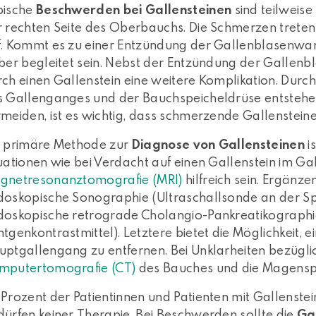
pische
Beschwerden bei Gallensteinen
sind teilweis
 rechten Seite des Oberbauchs. Die Schmerzen treten 
f. Kommt es zu einer Entzündung der Gallenblasenwa
ber begleitet sein. Nebst der Entzündung der Gallenb
ch einen Gallenstein eine weitere Komplikation. Dur
s Gallenganges und der Bauchspeicheldrüse entstehe
meiden, ist es wichtig, dass schmerzende Gallenstei
e primäre Methode zur
Diagnose von Gallensteinen
i
uationen wie bei Verdacht auf einen Gallenstein im G
gnetresonanztomografie (MRI)
hilfreich sein. Ergän
doskopische Sonographie (Ultraschallsonde an der Spi
doskopische retrograde Cholangio-Pankreatikographie
tgenkontrastmittel). Letztere bietet die Möglichkeit,
uptgallengang zu entfernen. Bei Unklarheiten bezügli
mputertomografie (CT)
des Bauches und die Magenspi
 Prozent der Patientinnen und Patienten mit Gallenst
ürfen keiner Therapie. Bei Beschwerden sollte die
Ga