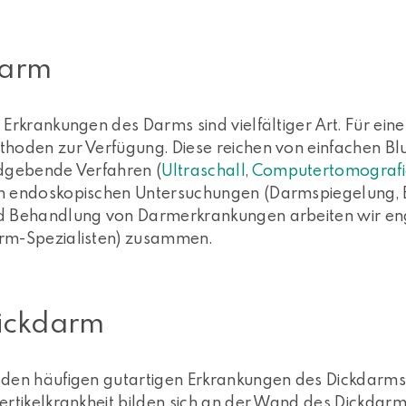
arm
 Erkrankungen des Darms sind vielfältiger Art. Für ei
thoden zur Verfügung. Diese reichen von einfachen Bl
ldgebende Verfahren (
Ultraschall
,
Computertomografi
n endoskopischen Untersuchungen (Darmspiegelung, 
d Behandlung von Darmerkrankungen arbeiten wir en
rm-Spezialisten) zusammen.
ickdarm
 den häufigen gutartigen Erkrankungen des Dickdarms
ertikelkrankheit bilden sich an der Wand des Dickdar