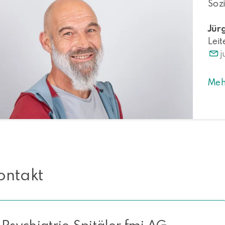
Sozi
Jür
Lei
j
Meh
ontakt
Psychiatrie Spitäler fmi AG