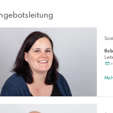
ngebotsleitung
Sozi
Reb
Lei
Meh