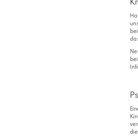
Kr
Hat
uns
bei
da
Ne
bei
In
Ps
Ein
Kin
ver
die