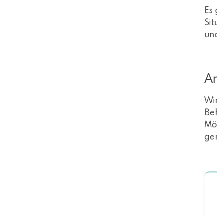
Es 
Sit
un
A
Wir
Be
Mö
ge