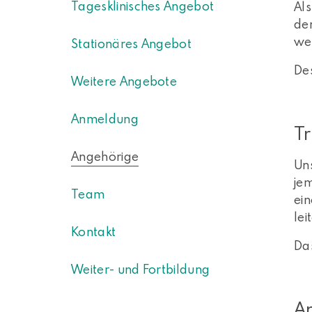
Tagesklinisches Angebot
Als
der
we
Stationäres Angebot
De
Weitere Angebote
Anmeldung
Tr
Angehörige
Uns
jem
Team
ein
lei
Kontakt
Da
Weiter- und Fortbildung
An