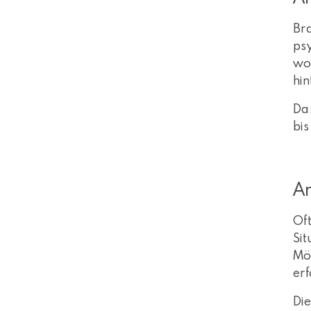
Bra
psy
woc
hin
Da
bis
A
Oft
Sit
Mö
erf
Die