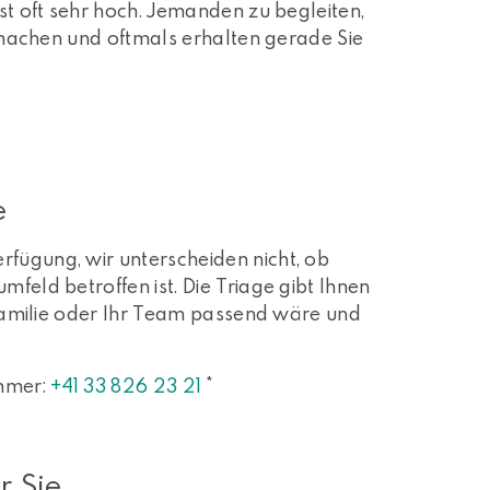
ist oft sehr hoch. Jemanden zu begleiten,
os machen und oftmals erhalten gerade Sie
e
rfügung, wir unterscheiden nicht, ob
feld betroffen ist. Die Triage gibt Ihnen
e Familie oder Ihr Team passend wäre und
ummer:
+41 33 826 23 21
*
r Sie