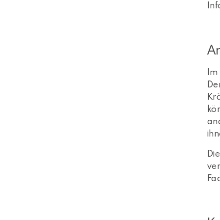
Inf
A
Im
De
Krä
kö
and
ih
Die
ver
Fa