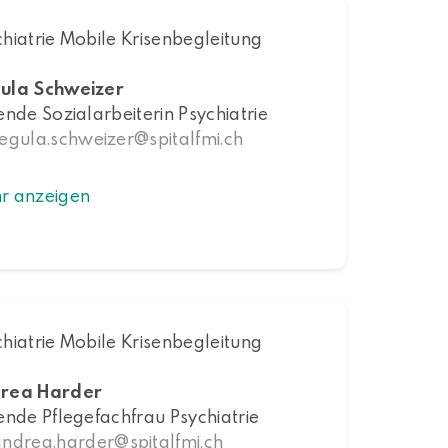
hiatrie Mobile Krisenbegleitung
ula Schweizer
ende Sozialarbeiterin Psychiatrie
egula.schweizer
spitalfmi.ch
r anzeigen
hiatrie Mobile Krisenbegleitung
rea Harder
ende Pflegefachfrau Psychiatrie
andrea.harder
spitalfmi.ch