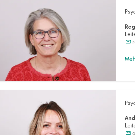
Psyc
Reg
Leit
r
Meh
Psyc
And
Leit