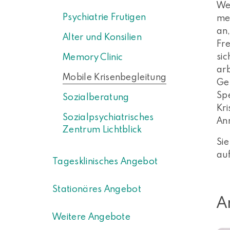
Wen
Psychiatrie Frutigen
me
an,
Alter und Konsilien
Fr
sic
Memory Clinic
arb
Mobile Krisenbegleitung
Ges
Spe
Sozialberatung
Kri
Sozialpsychiatrisches
An
Zentrum Lichtblick
Si
au
Tagesklinisches Angebot
Stationäres Angebot
A
Weitere Angebote