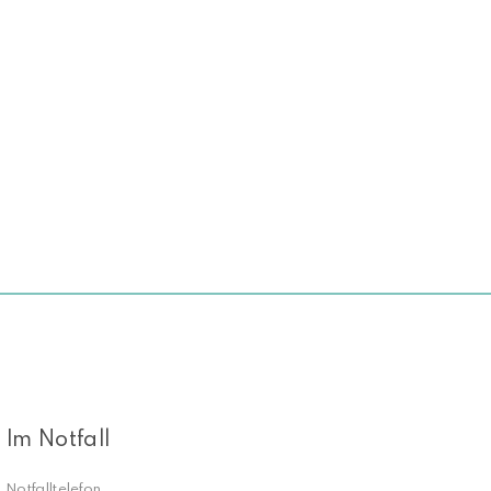
NACH OBEN
Im Notfall
Notfalltelefon