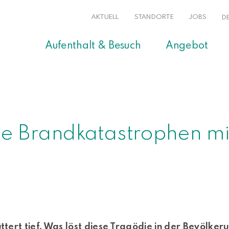
AKTUELL
STANDORTE
JOBS
D
Aufenthalt & Besuch
Angebot
ie Brandkatastrophen m
tert tief. Was löst diese Tragödie in der Bevölkeru